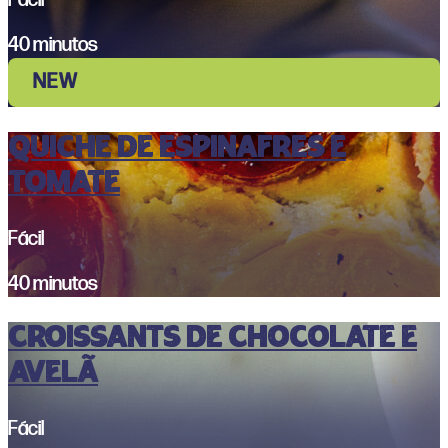
40 minutos
NEW
QUICHE DE ESPINAFRES E
TOMATE
Fácil
40 minutos
CROISSANTS DE CHOCOLATE E
AVELÃ
Fácil