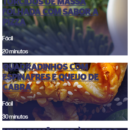
Torcidos de Massa
folhada com sabor a
pizza
Fácil
20 minutos
Quadradinhos com
espinafres e queijo de
cabra
Fácil
30 minutos