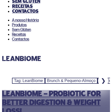
Sem Glúten
Receitas
Contactos
A nossa História
Produtos
Sem Glúten
Receitas
Contactos
LeanBiome
❯
Tag: LeanBiome
Brunch & Pequeno-Almoço
Cozinh
LeanBiome — Probiotic for
Better Digestion & Weight
Loss!