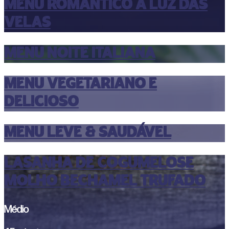
MENU ROMÂNTICO À LUZ DAS
VELAS
MENU NOITE ITALIANA
MENU VEGETARIANO E
DELICIOSO
MENU leve & saudável
Lasanha de cogumelose
molho bechamel trufado
Médio