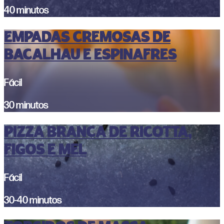
40 minutos
EMPADAS CREMOSAS DE
BACALHAU E ESPINAFRES
Fácil
30 minutos
PIZZA BRANCA DE RICOTTA,
FIGOS E MEL
Fácil
30-40 minutos