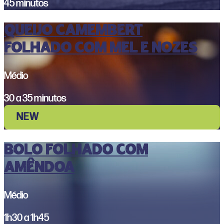
45 minutos
Queijo Camembert
Folhado com Mel e Nozes
Médio
30 a 35 minutos
NEW
Bolo Folhado com
Amêndoa
Médio
1h30 a 1h45