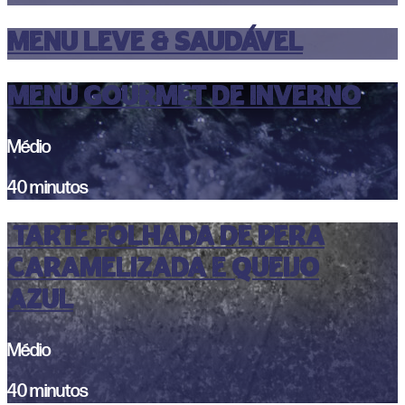
MENU leve & saudável
MENU GOURMET DE INVERNO
Médio
40 minutos
TARTE FOLHADA DE PERA
CARAMELIZADA E QUEIJO
AZUL
Médio
40 minutos