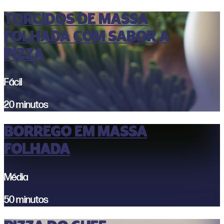
Torcidos de Massa
folhada com sabor a
pizza
Fácil
20 minutos
Borrego em massa
folhada
Média
50 minutos