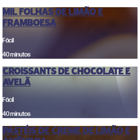
MIL FOLHAS DE LIMÃO E
FRAMBOESA
Fácil
40 minutos
CROISSANTS DE CHOCOLATE E
AVELÃ
Fácil
40 minutos
Pastéis de Creme de Limão e