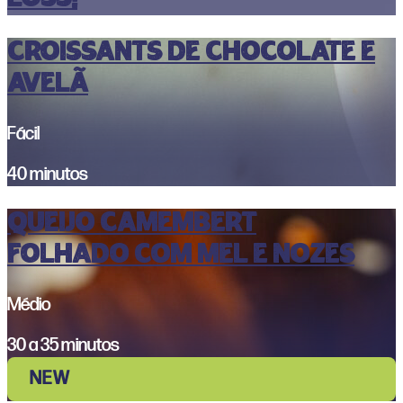
CROISSANTS DE CHOCOLATE E
AVELÃ
Fácil
40 minutos
Queijo Camembert
Folhado com Mel e Nozes
Médio
30 a 35 minutos
NEW