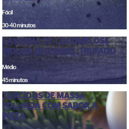
Fácil
30-40 minutos
Lasanha de cogumelose
molho bechamel trufado
Médio
45 minutos
Torcidos de Massa
folhada com sabor a
pizza