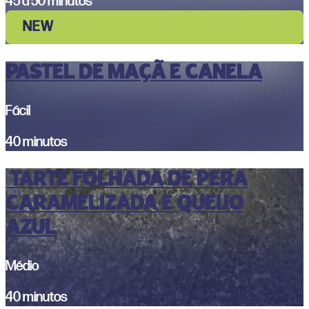
45 a 50 minutos
NEW
PASTEL DE MAÇÃ E CANELA
Fácil
40 minutos
TARTE FOLHADA DE PERA
CARAMELIZADA E QUEIJO
AZUL
Médio
40 minutos