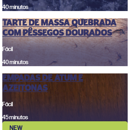
40 minutos
Tarte de massa quebrada
com pêssegos dourados
Fácil
40 minutos
Empadas de Atum e
Azeitonas
Fácil
45 minutos
NEW