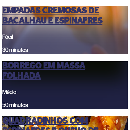
EMPADAS CREMOSAS DE
BACALHAU E ESPINAFRES
Fácil
30 minutos
Borrego em massa
folhada
Média
50 minutos
Quadradinhos com