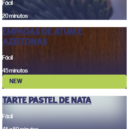
Fácil
20 minutos
Empadas de Atum e
Azeitonas
Fácil
45 minutos
NEW
Tarte Pastel de Nata
Fácil