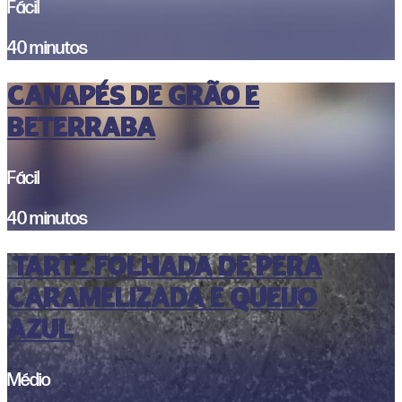
Fácil
40 minutos
CANAPÉS DE GRÃO E
BETERRABA
Fácil
40 minutos
TARTE FOLHADA DE PERA
CARAMELIZADA E QUEIJO
AZUL
Médio