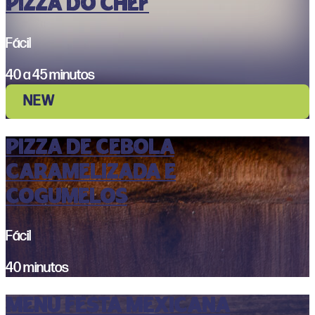
Pizza do Chef
Fácil
40 a 45 minutos
NEW
PIZZA DE CEBOLA
CARAMELIZADA E
COGUMELOS
Fácil
40 minutos
MENU FESTA MEXICANA