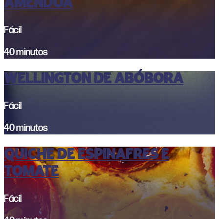
Amêndoa
Fácil
40 minutos
WELLINGTON DE ABÓBORA
Fácil
40 minutos
QUICHE DE ESPINAFRES E
TOMATE
Fácil