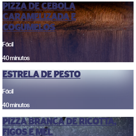
PIZZA DE CEBOLA
CARAMELIZADA E
COGUMELOS
Fácil
40 minutos
ESTRELA DE PESTO
Fácil
40 minutos
PIZZA BRANCA DE RICOTTA,
FIGOS E MEL