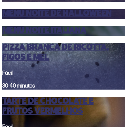
MENU NOITE DE HALLOWEEN
MENU NOITE ITALIANA
PIZZA BRANCA DE RICOTTA,
FIGOS E MEL
Fácil
30-40 minutos
tarte de chocolate e
frutos vermelhos
Fácil