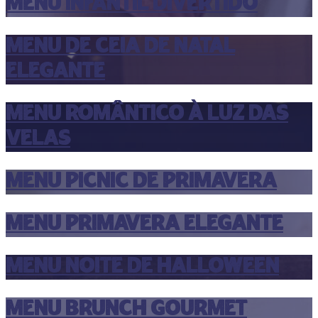
MENU INFANTIL DIVERTIDO
MENU DE CEIA DE NATAL
ELEGANTE
MENU ROMÂNTICO À LUZ DAS
VELAS
MENU PICNIC DE PRIMAVERA
MENU PRIMAVERA ELEGANTE
MENU NOITE DE HALLOWEEN
MENU BRUNCH GOURMET