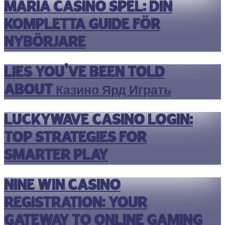
Maria Casino Spel: Din
Kompletta Guide för
Nybörjare
Lies You’ve Been Told
About Казино Ярд Играть
Luckywave Casino Login:
Top Strategies for
Smarter Play
Nine Win Casino
Registration: Your
Gateway to Online Gaming