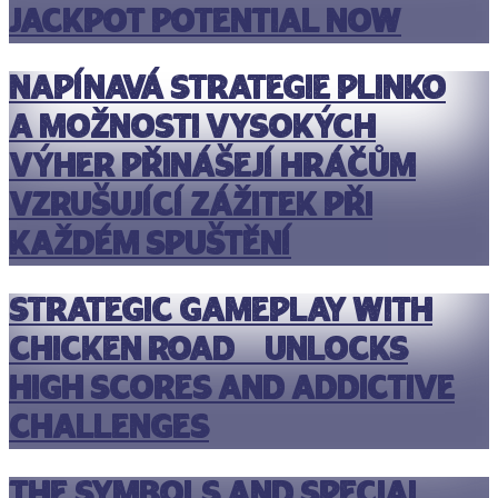
jackpot potential now
Napínavá strategie plinko
a možnosti vysokých
výher přinášejí hráčům
vzrušující zážitek při
každém spuštění
Strategic gameplay with
chicken road 2 unlocks
high scores and addictive
challenges
The Symbols and Special