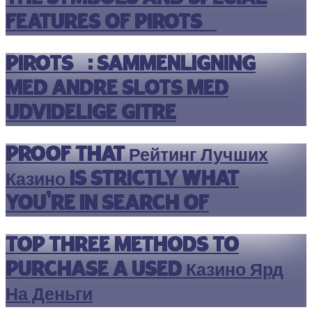
Features of Pirots 5
Pirots 5: Sammenligning
med Andre Slots med
Udvidelige Gitre
Proof That Рейтинг Лучших
Казино Is strictly What
You’re In search of
Top three Methods To
purchase A Used Казино Ярд
На Деньги