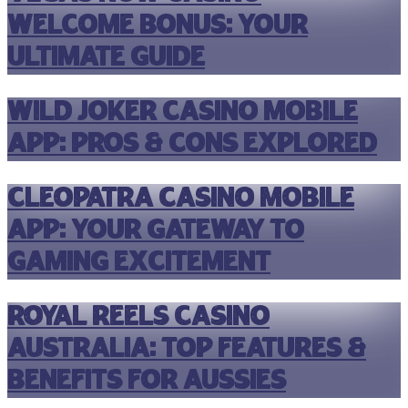
Welcome Bonus: Your
Ultimate Guide
Wild Joker Casino Mobile
App: Pros & Cons Explored
Cleopatra Casino Mobile
App: Your Gateway to
Gaming Excitement
Royal Reels Casino
Australia: Top Features &
Benefits for Aussies