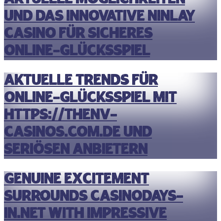
und das innovative ninlay
casino für sicheres
Online-Glücksspiel
Aktuelle Trends für
Online-Glücksspiel mit
https://thenv-
casinos.com.de und
seriösen Anbietern
Genuine excitement
surrounds casinodays-
in.net with impressive