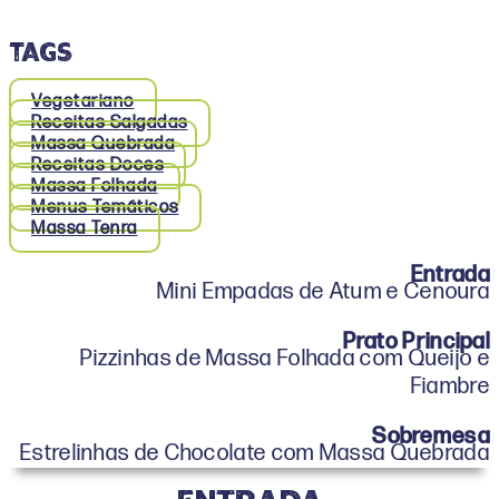
TAGS
Vegetariano
Receitas Salgadas
Massa Quebrada
Receitas Doces
Massa Folhada
Menus Temáticos
Massa Tenra
Entrada
Mini Empadas de Atum e Cenoura
Prato Principal
Pizzinhas de Massa Folhada com Queijo e
Fiambre
Sobremesa
Estrelinhas de Chocolate com Massa Quebrada