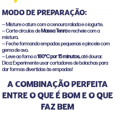
Modo de preparação:
— Misture o atum com a cenoura ralada e o iogurte.
— Corte círculos de
Massa Tenra
e recheie com a
mistura.
— Feche formando empadas pequenas e pincele com
gema de ovo.
— Leve ao forno a
180°C por 15 minutos,
até dourar.
Dica: Experimente usar cortadores de bolachas para
dar formas divertidas às empadas!
A combinação perfeita
entre o que é bom e o que
faz bem