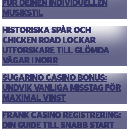
für deinen individuellen
Musikstil
Historiska spår och
chicken road lockar
utforskare till glömda
vägar i norr
Sugarino Casino Bonus:
Undvik Vanliga Misstag För
Maximal Vinst
Frank Casino Registrering:
Din Guide till Snabb Start