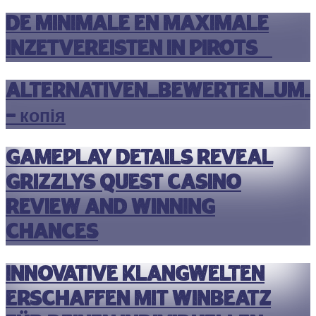
De Minimale en Maximale
Inzetvereisten in Pirots 5
Alternativen_bewerten_um_o
– копія
Gameplay details reveal
grizzlys quest casino
review and winning
chances
Innovative Klangwelten
erschaffen mit winbeatz