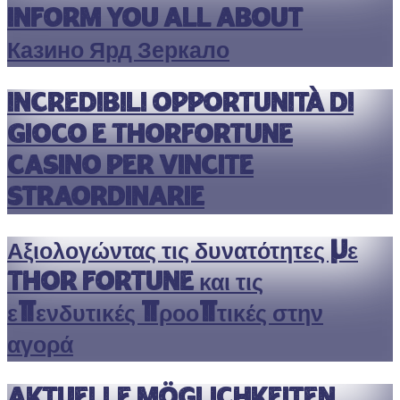
Inform you All About
Казино Ярд Зеркало
Incredibili opportunità di
gioco e thorfortune
casino per vincite
straordinarie
Αξιολογώντας τις δυνατότητες με
thor fortune και τις
επενδυτικές προοπτικές στην
αγορά
Aktuelle Möglichkeiten