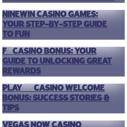
Ninewin Casino Games:
Your Step-by-Step Guide
to Fun
F7 Casino Bonus: Your
Guide to Unlocking Great
Rewards
Play 99 Casino Welcome
Bonus: Success Stories &
Tips
Vegas Now Casino