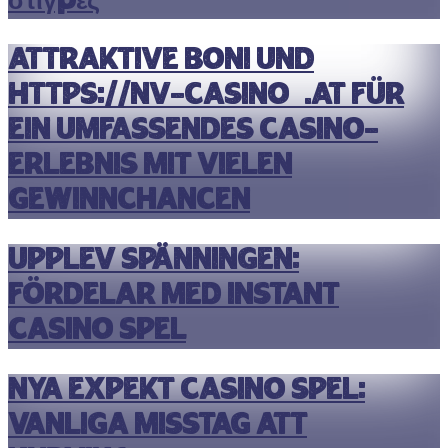
στιγμές
Attraktive Boni und
https://nv-casino1.at für
ein umfassendes Casino-
Erlebnis mit vielen
Gewinnchancen
Upplev Spänningen:
Fördelar med Instant
Casino Spel
Nya Expekt Casino Spel:
Vanliga Misstag Att