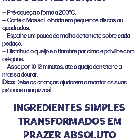
— Pré-aqueça o forno a 200°C.
— Corte a Massa Folhada em pequenos discos ou
quadrados.
— Espalhe um pouco de molho de tomate sobre cada
pedaço.
— Distribua o queijo e o fiambre por cima e polvilhe com
orégãos.
— Asse por 10-12 minutos, até o queijo derreter e a
massa dourar.
Dica:
Deixe as crianças ajudarem a montar as suas
próprias mini pizzas!
ingredientes simples
transformados em
prazer absoluto