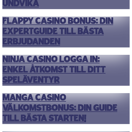
Undvika
Flappy Casino Bonus: Din
Expertguide till Bästa
Erbjudanden
Ninja Casino Logga In:
Enkel åtkomst till ditt
speläventyr
Manga Casino
Välkomstbonus: Din Guide
till Bästa Starten!