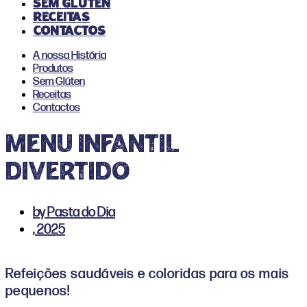
Sem Glúten
Receitas
Contactos
A nossa História
Produtos
Sem Glúten
Receitas
Contactos
MENU INFANTIL
DIVERTIDO
by
Pasta do Dia
,
2025
Refeições saudáveis e coloridas para os mais
pequenos!