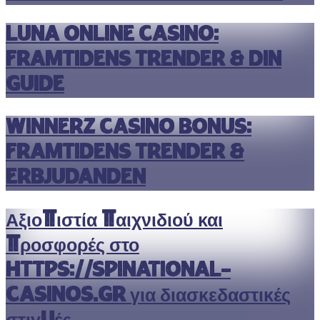
Luna Online Casino:
Framtidens Trender & Din
Guide
Winnerz Casino Bonus:
Framtidens Trender &
Erbjudanden
Αξιοπιστία παιχνιδιού και
προσφορές στο
https://spinational-
casinos.gr για διασκεδαστικές