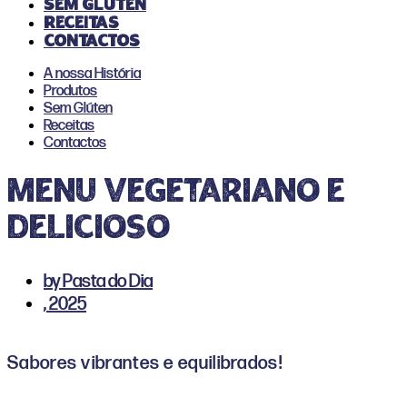
Sem Glúten
Receitas
Contactos
A nossa História
Produtos
Sem Glúten
Receitas
Contactos
MENU VEGETARIANO E
DELICIOSO
by
Pasta do Dia
,
2025
Sabores vibrantes e equilibrados!