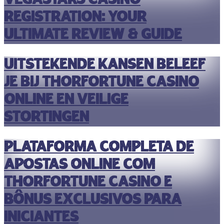
Vegastars Casino
Registration: Your
Ultimate Review & Guide
Uitstekende kansen beleef
je bij thorfortune casino
online en veilige
stortingen
Plataforma completa de
apostas online com
thorfortune casino e
bônus exclusivos para
iniciantes