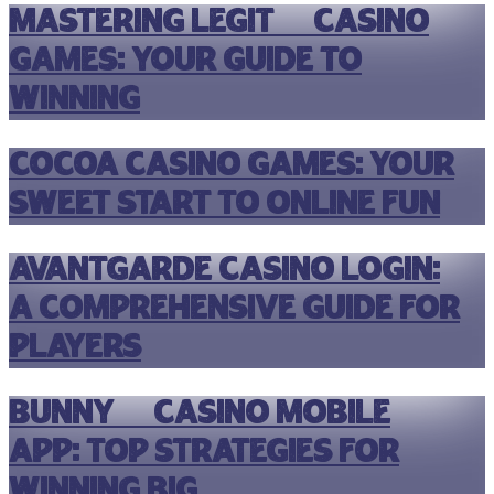
Mastering Legit99 Casino
Games: Your Guide to
Winning
Cocoa Casino Games: Your
Sweet Start to Online Fun
Avantgarde Casino Login:
A Comprehensive Guide for
Players
Bunny96 Casino Mobile
App: Top Strategies for
Winning Big