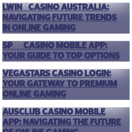
Lwin9 Casino Australia:
Navigating Future Trends
in Online Gaming
Sp77 Casino Mobile App:
Your Guide to Top Options
Vegastars Casino Login:
Your Gateway to Premium
Online Gaming
Ausclub Casino Mobile
App: Navigating the Future