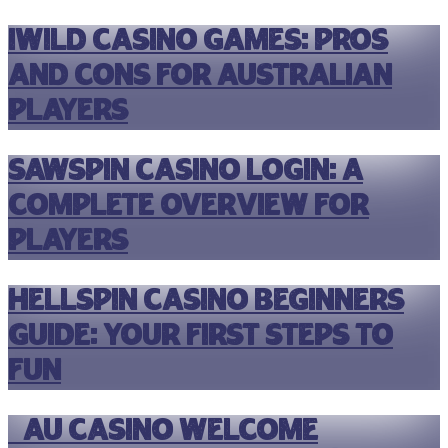
Iwild Casino Games: Pros
and Cons for Australian
Players
Sawspin Casino Login: A
Complete Overview for
Players
Hellspin Casino Beginners
Guide: Your First Steps to
Fun
9AU Casino Welcome