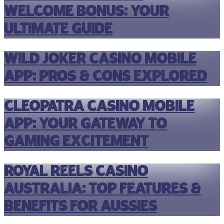
Welcome Bonus: Your
Ultimate Guide
Wild Joker Casino Mobile
App: Pros & Cons Explored
Cleopatra Casino Mobile
App: Your Gateway to
Gaming Excitement
Royal Reels Casino
Australia: Top Features &
Benefits for Aussies