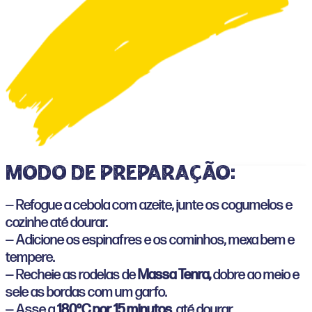
Modo de preparação:
— Refogue a cebola com azeite, junte os cogumelos e
cozinhe até dourar.
— Adicione os espinafres e os cominhos, mexa bem e
tempere.
— Recheie as rodelas de
Massa Tenra,
dobre ao meio e
sele as bordas com um garfo.
— Asse a
180°C por 15 minutos
, até dourar.