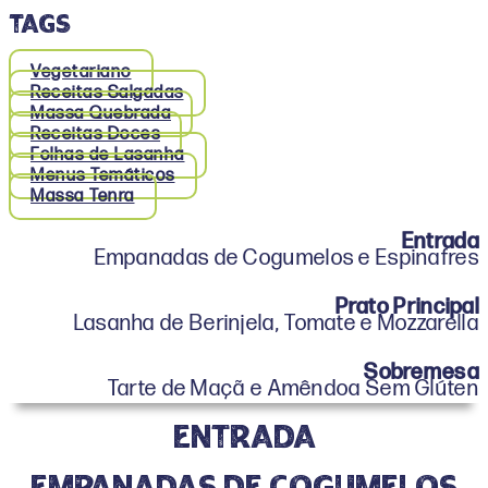
TAGS
Vegetariano
Receitas Salgadas
Massa Quebrada
Receitas Doces
Folhas de Lasanha
Menus Temáticos
Massa Tenra
Entrada
Empanadas de Cogumelos e Espinafres
Prato Principal
Lasanha de Berinjela, Tomate e Mozzarella
Sobremesa
Tarte de Maçã e Amêndoa Sem Glúten
entrada