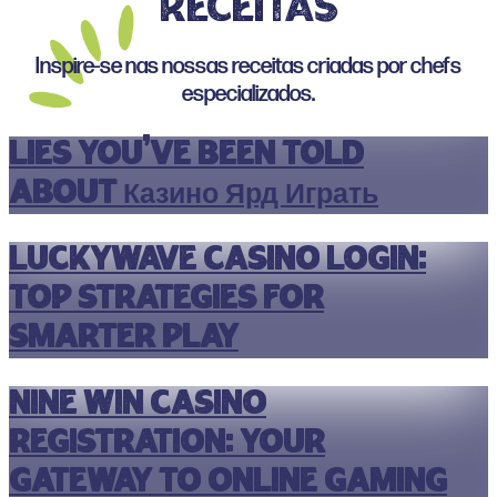
RECEITAS
Inspire-se nas nossas receitas criadas por chefs
especializados.
Lies You’ve Been Told
About Казино Ярд Играть
Luckywave Casino Login:
Top Strategies for
Smarter Play
Nine Win Casino
Registration: Your
Gateway to Online Gaming