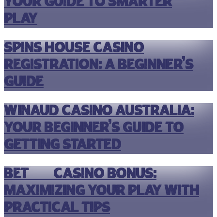
Your Guide to Smarter
Play
Spins House Casino
Registration: A Beginner’s
Guide
Winaud Casino Australia:
Your Beginner’s Guide to
Getting Started
Bet365 Casino Bonus:
Maximizing Your Play with
Practical Tips