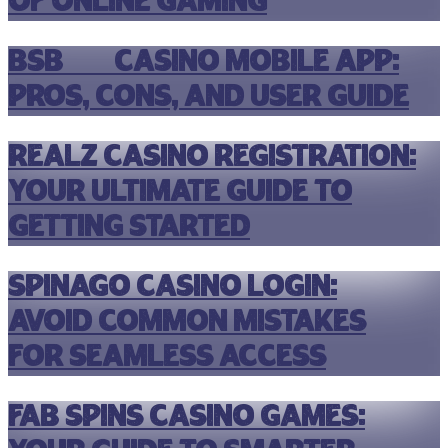
of Online Gaming
Bsb007 Casino Mobile App:
Pros, Cons, and User Guide
Realz Casino Registration:
Your Ultimate Guide to
Getting Started
Spinago Casino Login:
Avoid Common Mistakes
for Seamless Access
Fab Spins Casino Games: