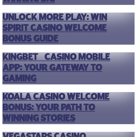
Unlock More Play: Win
Spirit Casino Welcome
Bonus Guide
Kingbet9 Casino Mobile
App: Your Gateway to
Gaming
Koala Casino Welcome
Bonus: Your Path to
Winning Stories