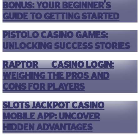
Bonus: Your Beginner’s
Guide to Getting Started
Pistolo Casino Games:
Unlocking Success Stories
Raptor 77 Casino Login:
Weighing the Pros and
Cons for Players
Slots Jackpot Casino
Mobile App: Uncover
Hidden Advantages