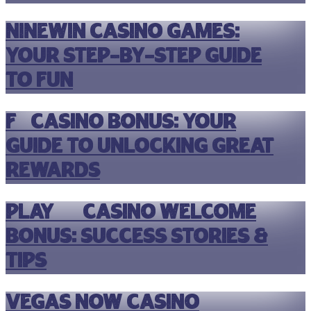
Ninewin Casino Games:
Your Step-by-Step Guide
to Fun
F7 Casino Bonus: Your
Guide to Unlocking Great
Rewards
Play 99 Casino Welcome
Bonus: Success Stories &
Tips
Vegas Now Casino