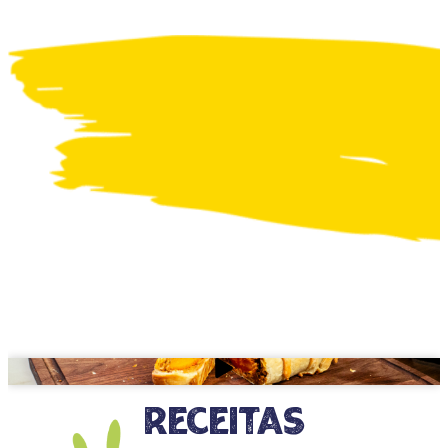
RECEITAS