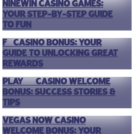
Ninewin Casino Games:
Your Step-by-Step Guide
to Fun
F7 Casino Bonus: Your
Guide to Unlocking Great
Rewards
Play 99 Casino Welcome
Bonus: Success Stories &
Tips
Vegas Now Casino
Welcome Bonus: Your