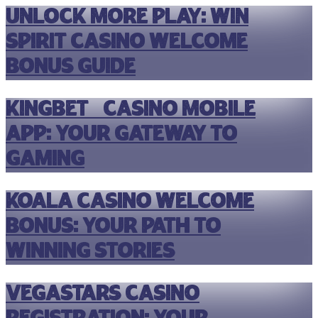
Unlock More Play: Win
Spirit Casino Welcome
Bonus Guide
Kingbet9 Casino Mobile
App: Your Gateway to
Gaming
Koala Casino Welcome
Bonus: Your Path to
Winning Stories
Vegastars Casino