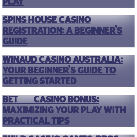
Play
Spins House Casino
Registration: A Beginner’s
Guide
Winaud Casino Australia:
Your Beginner’s Guide to
Getting Started
Bet365 Casino Bonus:
Maximizing Your Play with
Practical Tips