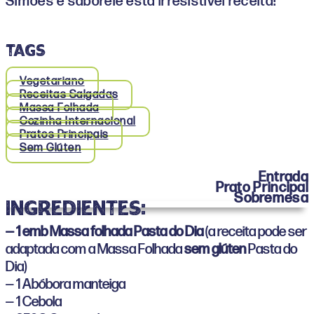
Simões e saboreie esta irresistível receita!
TAGS
Vegetariano
Receitas Salgadas
Massa Folhada
Cozinha Internacional
Pratos Principais
Sem Glúten
Entrada
Prato Principal
Sobremesa
ingredientes:
— 1 emb Massa folhada Pasta do Dia
(a receita pode ser
adaptada com a Massa Folhada
sem glúten
Pasta do
Dia)
— 1 Abóbora manteiga
— 1 Cebola