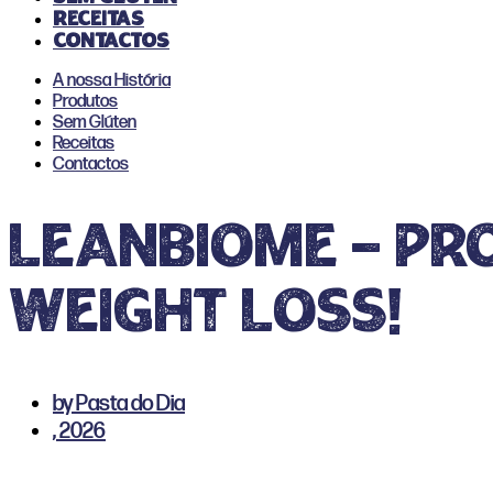
Receitas
Contactos
A nossa História
Produtos
Sem Glúten
Receitas
Contactos
LeanBiome — Pro
Weight Loss!
by
Pasta do Dia
,
2026