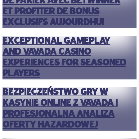
de parier avec betwinner
et profiter de bonus
exclusifs aujourdhui
Exceptional gameplay
and vavada casino
experiences for seasoned
players
Bezpieczeństwo gry w
kasynie online z vavada i
profesjonalna analiza
oferty hazardowej