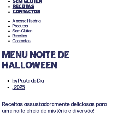
Sem Glúten
Receitas
Contactos
A nossa História
Produtos
Sem Glúten
Receitas
Contactos
MENU NOITE DE
HALLOWEEN
by
Pasta do Dia
,
2025
Receitas assustadoramente deliciosas para
uma noite cheia de mistério e diversão!