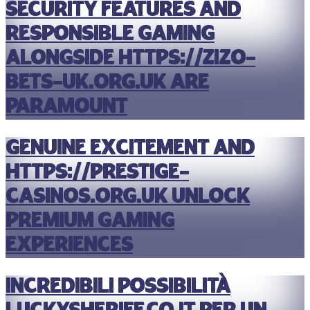
Security features and
responsible gaming
alongside https://zizo-
bets-uk.org.uk are
paramount
Genuine excitement and
https://prestige-
casinos.org.uk unlock
premium gaming
experiences
Incredibili possibilità