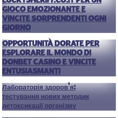
luckysheriff.co.it per un
gioco emozionante e
vincite sorprendenti ogni
giorno
Opportunità dorate per
esplorare il mondo di
donbet casino e vincite
entusiasmanti
Лабораторія здоров’я:
тестування нових методик
детоксикації організму