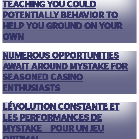
Teaching You could
potentially Behavior To
help you Ground On your
own
Numerous opportunities
await around mystake for
seasoned casino
enthusiasts
Lévolution constante et
les performances de
mystake 3 pour un jeu