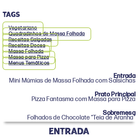
TAGS
Vegetariano
Quadradinhos de Massa Folhada
Receitas Salgadas
Receitas Doces
Massa Folhada
Massa para Pizza
Menus Temáticos
Entrada
Mini Múmias de Massa Folhada com Salsichas
Prato Principal
Pizza Fantasma com Massa para Pizza
Sobremesa
Folhados de Chocolate “Teia de Aranha”
entrada