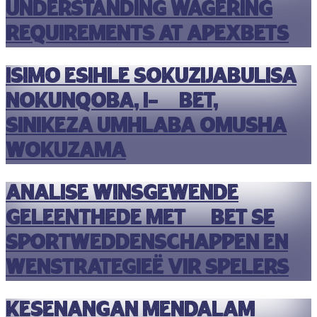
Understanding Wagering
Requirements at Apexbets
Isimo esihle sokuzijabulisa
nokunqoba, i-10bet,
sinikeza umhlaba omusha
wokuzama
Analise winsgewende
geleenthede met 10bet se
sportweddenschappen en
wenstrategieë vir spelers
Kesenangan mendalam