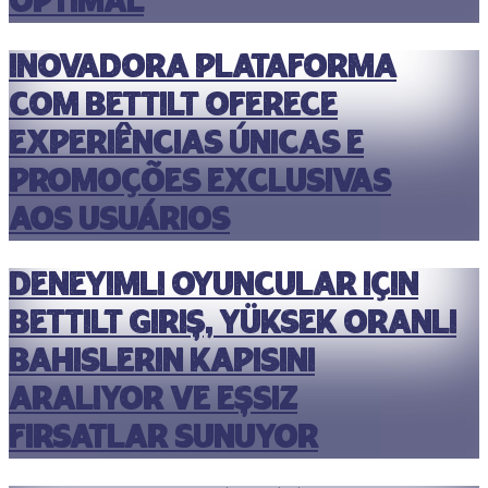
optimal
Inovadora plataforma
com bettilt oferece
experiências únicas e
promoções exclusivas
aos usuários
Deneyimli oyuncular için
bettilt giriş, yüksek oranlı
bahislerin kapısını
aralıyor ve eşsiz
fırsatlar sunuyor