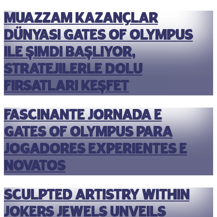
Muazzam kazançlar
dünyası Gates of Olympus
ile şimdi başlıyor,
stratejilerle dolu
fırsatları keşfet
Fascinante jornada e
Gates of Olympus para
jogadores experientes e
novatos
Sculpted artistry within
jokers jewels unveils