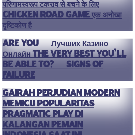
परिणामस्वरूप टकराव से बचने के लिए
chicken road game एक अनोखा
दृष्टिकोण है
Are You 10 Лучших Казино
Онлайн The very best You’ll
be able to? 10 Signs Of
Failure
Gairah perjudian modern
memicu popularitas
pragmatic play di
kalangan pemain