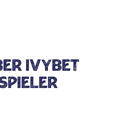
er ivybet
Spieler