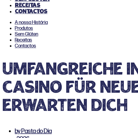
Receitas
Contactos
A nossa História
Produtos
Sem Glúten
Receitas
Contactos
Umfangreiche I
casino für neu
erwarten dich
by
Pasta do Dia