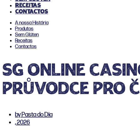
Receitas
Contactos
A nossa História
Produtos
Sem Glúten
Receitas
Contactos
SG online casin
průvodce pro č
by
Pasta do Dia
,
2026