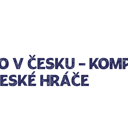
o v Česku – kom
eské hráče