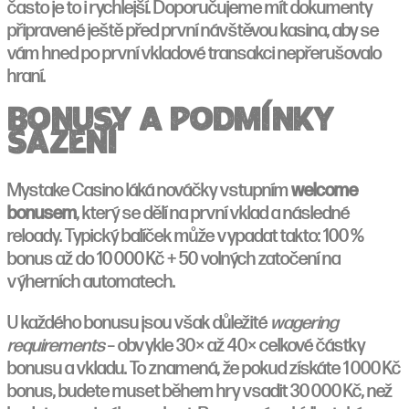
často je to i rychlejší. Doporučujeme mít dokumenty
připravené ještě před první návštěvou kasina, aby se
vám hned po první vkladové transakci nepřerušovalo
hraní.
Bonusy a podmínky
sázení
Mystake Casino láká nováčky vstupním
welcome
bonusem
, který se dělí na první vklad a následné
reloady. Typický balíček může vypadat takto: 100 %
bonus až do 10 000 Kč + 50 volných zatočení na
výherních automatech.
U každého bonusu jsou však důležité
wagering
requirements
– obvykle 30× až 40× celkové částky
bonusu a vkladu. To znamená, že pokud získáte 1 000 Kč
bonus, budete muset během hry vsadit 30 000 Kč, než