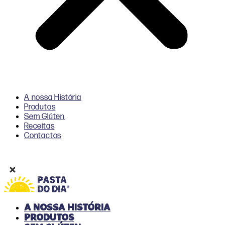
A nossa História
Produtos
Sem Glúten
Receitas
Contactos
A nossa História
Produtos