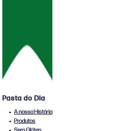
Pasta do Dia
A nossa História
Produtos
Sem Glúten