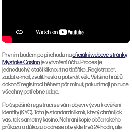
Prvním bodem po příchodu na
oficiální webové stránky
Mystake Casino
je vytvoření účtu. Proces je
jednoduchý: stačí kliknout na tlačítko „Registrace“,
zadat e‑mail, zvolit heslo a potvrdit věk. Většina hráčů
dokončí registraci během pár minut, pokud mají po ruce
všechny potřebné údaje.
Po úspěšné registraci se vám objeví výzva k ověření
identity (KYC). Toto je standardní krok, který chrání jak
vás, tak samotný kasino. Nahrání kopie občanského
průkazu a důkazu o adrese obvykle trvá 24 hodin, ale