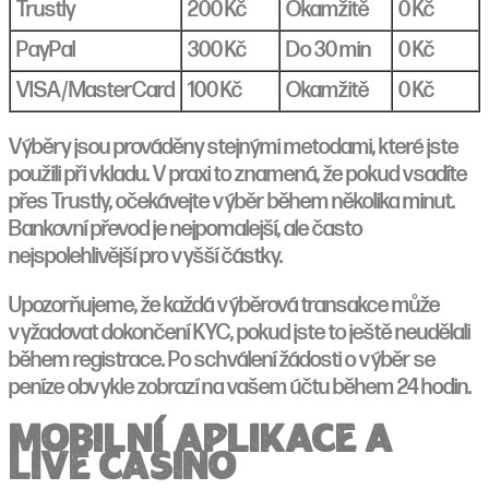
Trustly
200 Kč
Okamžitě
0 Kč
PayPal
300 Kč
Do 30 min
0 Kč
VISA/MasterCard
100 Kč
Okamžitě
0 Kč
Výběry jsou prováděny stejnými metodami, které jste
použili při vkladu. V praxi to znamená, že pokud vsadíte
přes Trustly, očekávejte výběr během několika minut.
Bankovní převod je nejpomalejší, ale často
nejspolehlivější pro vyšší částky.
Upozorňujeme, že každá výběrová transakce může
vyžadovat dokončení KYC, pokud jste to ještě neudělali
během registrace. Po schválení žádosti o výběr se
peníze obvykle zobrazí na vašem účtu během 24 hodin.
Mobilní aplikace a
live casino