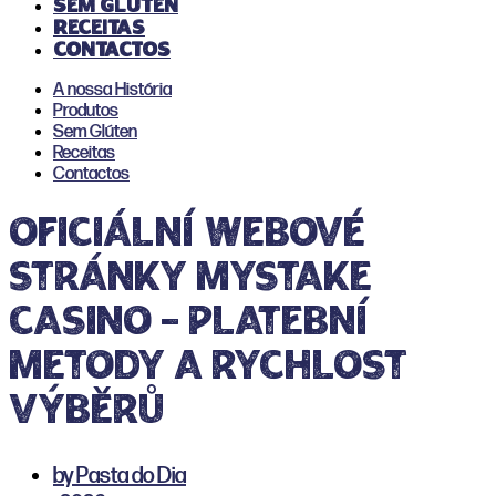
Sem Glúten
Receitas
Contactos
A nossa História
Produtos
Sem Glúten
Receitas
Contactos
Oficiální webové
stránky Mystake
Casino – platební
metody a rychlost
výběrů
by
Pasta do Dia