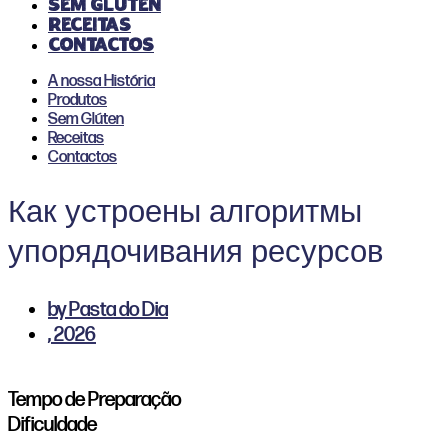
Sem Glúten
Receitas
Contactos
A nossa História
Produtos
Sem Glúten
Receitas
Contactos
Как устроены алгоритмы
упорядочивания ресурсов
by
Pasta do Dia
,
2026
Tempo de Preparação
Dificuldade