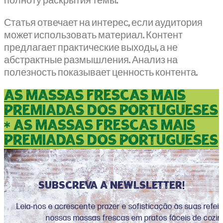
полноту раскрытия темы.
Статья отвечает на интерес, если аудитория
может использовать материал. Контент
предлагает практические выходы, а не
абстрактные размышления. Анализ на
полезность показывает ценность контента.
as massas frescas mais
premiadas dos portugueses
* as massas frescas mais
premiadas dos portugueses
Subscreva a newlsletter!
Leia-nos e acrescente prazer e sofisticação às suas refe
nossas massas frescas em pratos fáceis de cozin