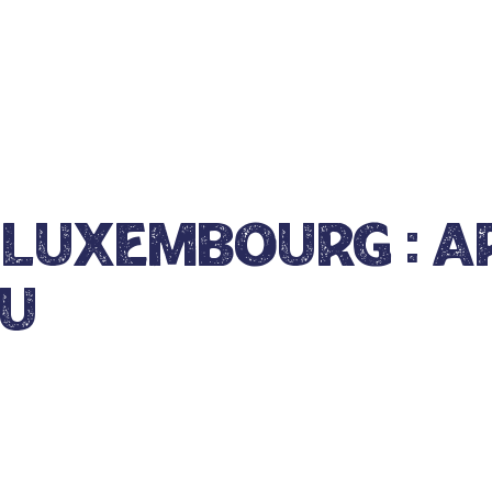
e Luxembourg : 
eu