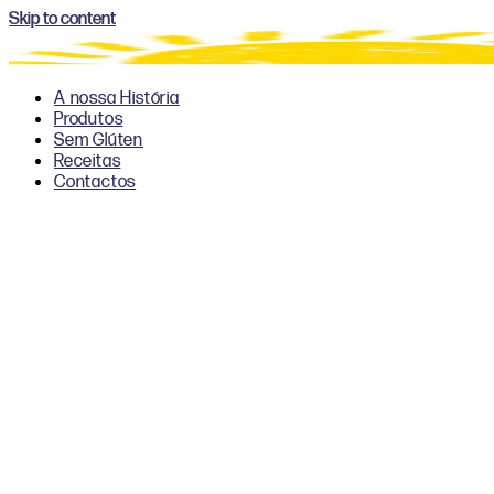
Skip to content
A nossa História
Produtos
Sem Glúten
Receitas
Contactos