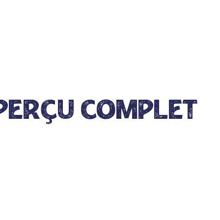
aperçu complet